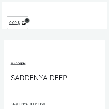
Перейти
MAIN
к
MENU
содержимому
0.00
$
Филлеры
SARDENYA DEEP
SARDENYA DEEP 1.1ml