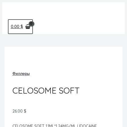
Перейти
MAIN
к
MENU
содержимому
0.00
$
Филлеры
CELOSOME SOFT
26.00
$
CELOSOME SOFT 1.1ML*1 24MG/ML LIDOCAINE