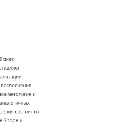
йского
ставляет
ализации,
, восполнения
косметологов и
 аналогичных
Серия состоит из
se Shape и