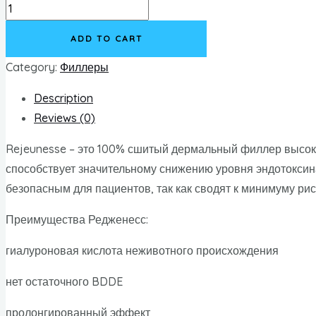
REJEUNESSE
DEEP
ADD TO CART
quantity
Category:
Филлеры
Description
Reviews (0)
Rejeunesse – это 100% сшитый дермальный филлер высоко
способствует значительному снижению уровня эндотоксина
безопасным для пациентов, так как сводят к минимуму ри
Преимущества Редженесс:
гиалуроновая кислота неживотного происхождения
нет остаточного BDDE
пролонгированный эффект