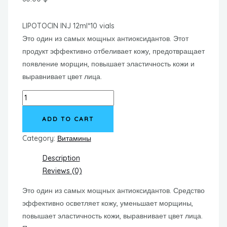
LIPOTOCIN INJ 12ml*10 vials
Это один из самых мощных антиоксидантов. Этот
продукт эффективно отбеливает кожу, предотвращает
появление морщин, повышает эластичность кожи и
выравнивает цвет лица.
LIPOTOCIN
INJ
ADD TO CART
12ml*10
vials
Category:
Витамины
quantity
Description
Reviews (0)
Это один из самых мощных антиоксидантов. Средство
эффективно осветляет кожу, уменьшает морщины,
повышает эластичность кожи, выравнивает цвет лица.