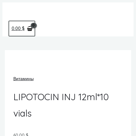
Перейти
MAIN
к
MENU
содержимому
0.00
$
Витамины
LIPOTOCIN INJ 12ml*10
vials
60.00
$