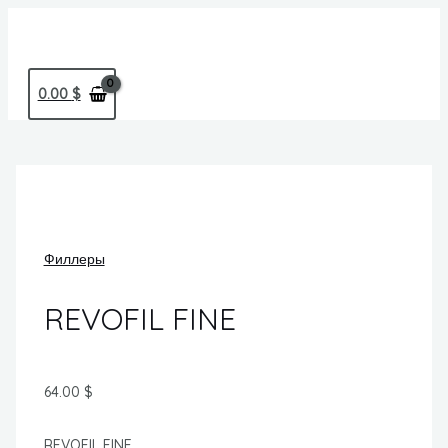
Перейти
MAIN
к
MENU
содержимому
0.00
$
Филлеры
REVOFIL FINE
64.00
$
REVOFIL FINE